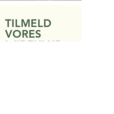
TILMELD
VORES
LØBEKLUB
Jeg er et afsnit. Klik her for at tilføje din
egen tekst og redigere mig. Det er
nemt. Bare klik på "Rediger tekst" eller
dobbeltklik på mig for at tilføje dit eget
indhold og foretage ændringer i
skrifttypen. Jeg er et godt sted for dig at
fortælle en historie og lade dine
brugere vide lidt mere om dig.
FIND MERE