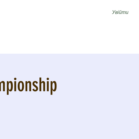
Увійти
mpionship