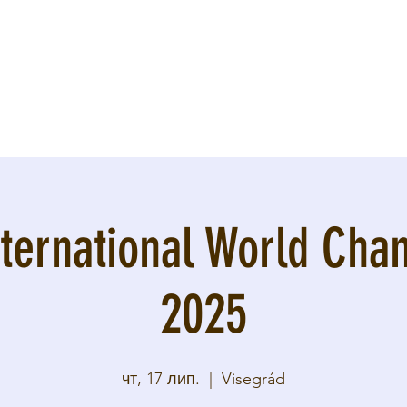
nternational World Cha
2025
чт, 17 лип.
  |  
Visegrád