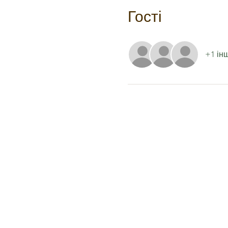
Гості
+1 ін