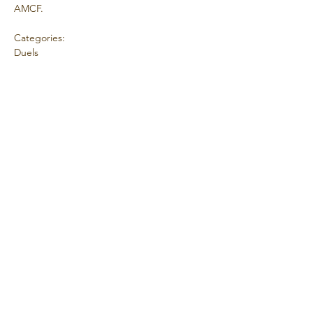
AMCF.
Categories:
Duels
Coordinator Contact Details:
Mark Chenoweth
Club:
Afficher plus
Partager cet événement
© 2025 Fièrement créé par l'AMCF.